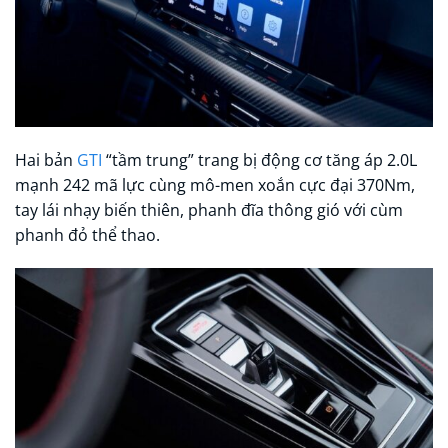
Hai bản
GTI
“tầm trung” trang bị động cơ tăng áp 2.0L
mạnh 242 mã lực cùng mô-men xoắn cực đại 370Nm,
tay lái nhạy biến thiên, phanh đĩa thông gió với cùm
phanh đỏ thể thao.