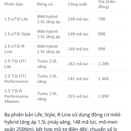
Giá (triệu
Phiên bản
Động cơ
Công suất
đồng)
Mild-hybrid
1.5 eTSI Life
148 mã lực
798
1.5L tăng áp
Mild-hybrid
1.5 eTSI Style
148 mã lực
898
1.5L tăng áp
1.5 eTSI R-
Mild-hybrid
148 mã lực
998
Line
1.5L tăng áp
2.0 TSI GTI
Turbo 2.0L
242 mã lực
1.288
Lite
xăng
2.0 TSI GTI
Turbo 2.0L
242 mã lực
1.468
Performance
xăng
2.0 TSI R
Turbo 2.0L
Performance
315 mã lực
1.898
xăng
4Motion
Ba phiên bản Life, Style, R-Line sử dụng động cơ mild-
hybrid tăng áp 1.5L (máy xăng, 148 mã lực, mô-men
xoắn 250Nm), kết hợp mô-tơ điện 48V, chuyển số ly