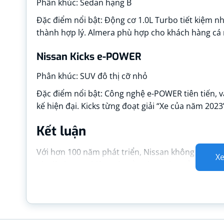
Phân khúc: Sedan hạng B
Đặc điểm nổi bật: Động cơ 1.0L Turbo tiết kiệm nhiê
thành hợp lý. Almera phù hợp cho khách hàng cá n
Nissan Kicks e-POWER
Phân khúc: SUV đô thị cỡ nhỏ
Đặc điểm nổi bật: Công nghệ e-POWER tiên tiến, vậ
kế hiện đại. Kicks từng đoạt giải “Xe của năm 2023”
Kết luận
Với hơn 100 năm phát triển, Nissan không chỉ là
X
còn là thương hiệu toàn cầu được tin tưởng nhờ c
hướng mới của ngành xe hơi.