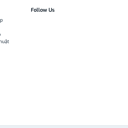
Follow Us
óp
ô
thuật