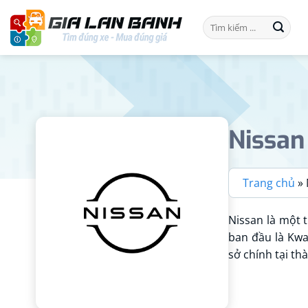
Bỏ
Tìm
qua
kiếm:
nội
dung
Nissan
Trang chủ
»
Nissan là một 
ban đầu là Kwa
sở chính tại t