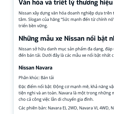
Văn hóa và triết lý thương hiệu
Nissan xây dựng văn hóa doanh nghiệp dựa trên t
tâm. Slogan của hãng “Sức mạnh đến từ chính nó” 
triển bền vững.
Những mẫu xe Nissan nổi bật n
Nissan sở hữu danh mục sản phẩm đa dạng, đáp ứ
đến bán tải. Dưới đây là các mẫu xe nổi bật nhất c
Nissan Navara
Phân khúc: Bán tải
Đặc điểm nổi bật: Động cơ mạnh mẽ, khả năng vận h
tiện nghi và an toàn. Navara là một trong những
cho cả công việc lẫn di chuyển gia đình.
Các phiên bản: Navara EL 2WD, Navara VL 4WD, N