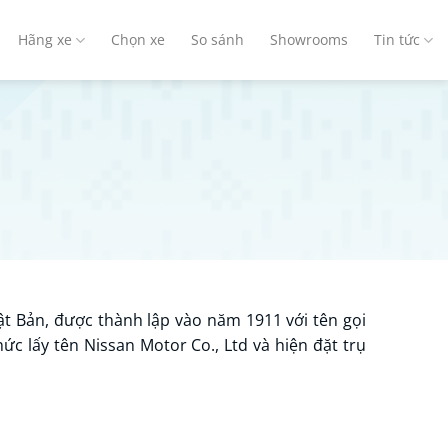
Hãng xe
Chọn xe
So sánh
Showrooms
Tin tức
ật Bản, được thành lập vào năm 1911 với tên gọi
c lấy tên Nissan Motor Co., Ltd và hiện đặt trụ