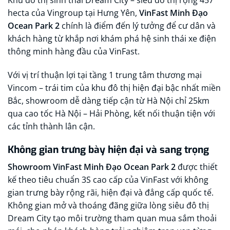
Khu đô thị sinh thái Dream City – siêu đô thị rộng 457
hecta của Vingroup tại Hưng Yên,
VinFast Minh Đạo
Ocean Park 2
chính là điểm đến lý tưởng để cư dân và
khách hàng từ khắp nơi khám phá hệ sinh thái xe điện
thông minh hàng đầu của VinFast.​
Với vị trí thuận lợi tại tầng 1 trung tâm thương mại
Vincom – trái tim của khu đô thị hiện đại bậc nhất miền
Bắc, showroom dễ dàng tiếp cận từ Hà Nội chỉ 25km
qua cao tốc Hà Nội – Hải Phòng, kết nối thuận tiện với
các tỉnh thành lân cận.​
Không gian trưng bày hiện đại và sang trọng
Showroom VinFast Minh Đạo Ocean Park 2
được thiết
kế theo tiêu chuẩn 3S cao cấp của VinFast với không
gian trưng bày rộng rãi, hiện đại và đẳng cấp quốc tế.
Không gian mở và thoáng đãng giữa lòng siêu đô thị
Dream City tạo môi trường tham quan mua sắm thoải