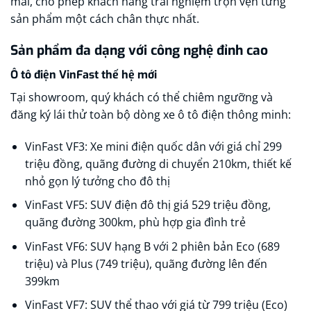
mái, cho phép khách hàng trải nghiệm trọn vẹn từng
sản phẩm một cách chân thực nhất.
Sản phẩm đa dạng với công nghệ đỉnh cao
Ô tô điện VinFast thế hệ mới
Tại showroom, quý khách có thể chiêm ngưỡng và
đăng ký lái thử toàn bộ dòng xe ô tô điện thông minh:​
VinFast VF3: Xe mini điện quốc dân với giá chỉ 299
triệu đồng, quãng đường di chuyển 210km, thiết kế
nhỏ gọn lý tưởng cho đô thị​
VinFast VF5: SUV điện đô thị giá 529 triệu đồng,
quãng đường 300km, phù hợp gia đình trẻ​
VinFast VF6: SUV hạng B với 2 phiên bản Eco (689
triệu) và Plus (749 triệu), quãng đường lên đến
399km​
VinFast VF7: SUV thể thao với giá từ 799 triệu (Eco)