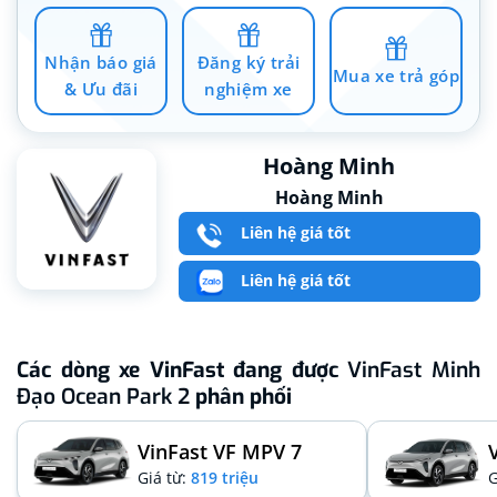
Nhận báo giá
Đăng ký trải
Mua xe trả góp
& Ưu đãi
nghiệm xe
Hoàng Minh
Hoàng Minh
Liên hệ giá tốt
Liên hệ giá tốt
Các dòng xe VinFast đang được
VinFast Minh
Đạo Ocean Park 2
phân phối
VinFast VF MPV 7
Giá từ:
819 triệu
G