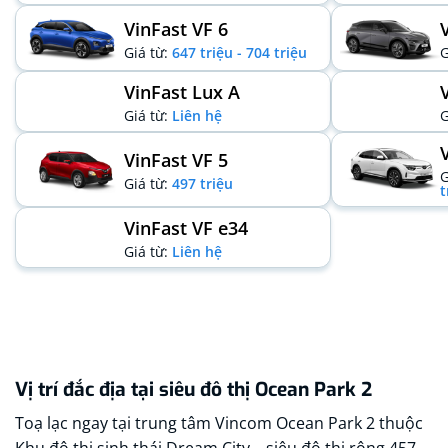
VinFast VF 6
Giá từ:
647 triệu - 704 triệu
G
VinFast Lux A
Giá từ:
Liên hệ
G
VinFast VF 5
G
Giá từ:
497 triệu
t
VinFast VF e34
Giá từ:
Liên hệ
Vị trí đắc địa tại siêu đô thị Ocean Park 2
Toạ lạc ngay tại trung tâm Vincom Ocean Park 2 thuộc