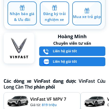
Nhận báo giá
Đăng ký trải
Mua xe trả góp
& Ưu đãi
nghiệm xe
Hoàng Minh
Chuyên viên tư vấn
Liên hệ giá tốt
Liên hệ giá tốt
Các dòng xe VinFast đang được
VinFast Cửu
Long Cần Thơ
phân phối
VinFast VF MPV 7
Giá từ:
819 triệu
G