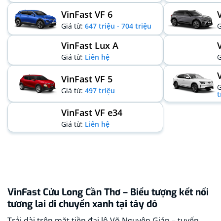
VinFast VF 6
Giá từ:
647 triệu - 704 triệu
G
VinFast Lux A
Giá từ:
Liên hệ
G
VinFast VF 5
G
Giá từ:
497 triệu
t
VinFast VF e34
Giá từ:
Liên hệ
VinFast Cửu Long Cần Thơ – Biểu tượng kết nối
tương lai di chuyển xanh tại tây đô
Trải dài trên mặt tiền đại lộ Võ Nguyên Giáp – tuyến