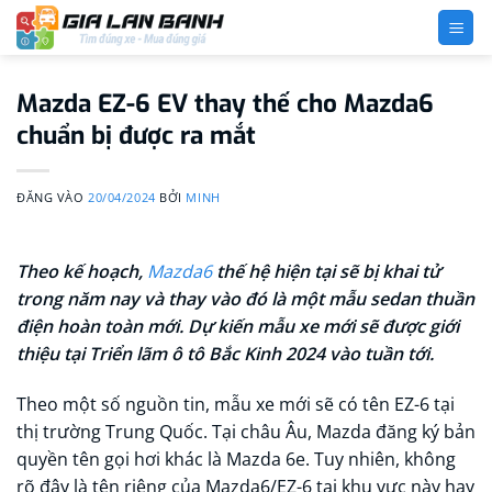
Bỏ
qua
nội
dung
Mazda EZ-6 EV thay thế cho Mazda6
chuẩn bị được ra mắt
ĐĂNG VÀO
20/04/2024
BỞI
MINH
Theo kế hoạch,
Mazda6
thế hệ hiện tại sẽ bị khai tử
trong năm nay và thay vào đó là một mẫu sedan thuần
điện hoàn toàn mới. Dự kiến mẫu xe mới sẽ được giới
thiệu tại Triển lãm ô tô Bắc Kinh 2024 vào tuần tới.
Theo một số nguồn tin, mẫu xe mới sẽ có tên EZ-6 tại
thị trường Trung Quốc. Tại châu Âu, Mazda đăng ký bản
quyền tên gọi hơi khác là Mazda 6e. Tuy nhiên, không
rõ đây là tên riêng của Mazda6/EZ-6 tại khu vực này hay