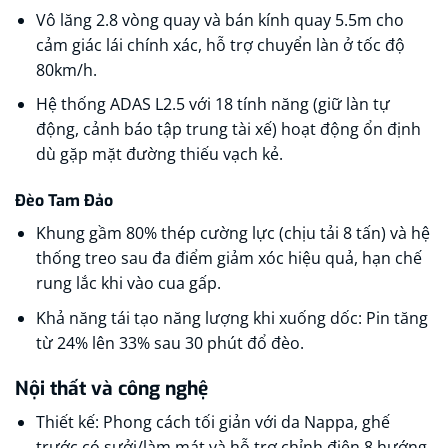
Vô lăng 2.8 vòng quay và bán kính quay 5.5m cho
cảm giác lái chính xác, hỗ trợ chuyển làn ở tốc độ
80km/h.
Hệ thống ADAS L2.5 với 18 tính năng (giữ làn tự
động, cảnh báo tập trung tài xế) hoạt động ổn định
dù gặp mặt đường thiếu vạch kẻ.
Đèo Tam Đảo
Khung gầm 80% thép cường lực (chịu tải 8 tấn) và hệ
thống treo sau đa điểm giảm xóc hiệu quả, hạn chế
rung lắc khi vào cua gấp.
Khả năng tái tạo năng lượng khi xuống dốc: Pin tăng
từ 24% lên 33% sau 30 phút đổ đèo.
Nội thất và công nghệ
Thiết kế: Phong cách tối giản với da Nappa, ghế
trước có sưởi/làm mát và hỗ trợ chỉnh điện 8 hướng.