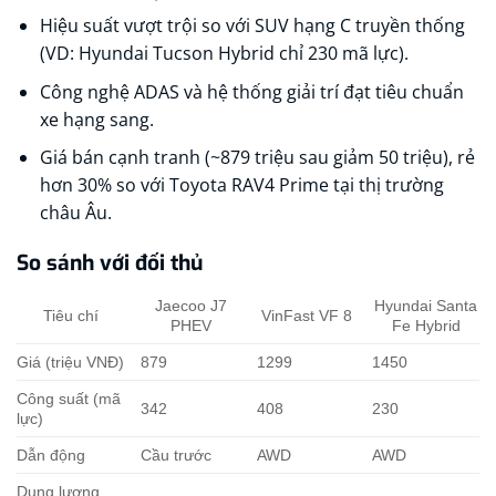
Hiệu suất vượt trội so với SUV hạng C truyền thống
(VD: Hyundai Tucson Hybrid chỉ 230 mã lực).
Công nghệ ADAS và hệ thống giải trí đạt tiêu chuẩn
xe hạng sang.
Giá bán cạnh tranh (~879 triệu sau giảm 50 triệu), rẻ
hơn 30% so với Toyota RAV4 Prime tại thị trường
châu Âu.
So sánh với đối thủ
Jaecoo J7
Hyundai Santa
Tiêu chí
VinFast VF 8
PHEV
Fe Hybrid
Giá (triệu VNĐ)
879
1299
1450
Công suất (mã
342
408
230
lực)
Dẫn động
Cầu trước
AWD
AWD
Dung lượng