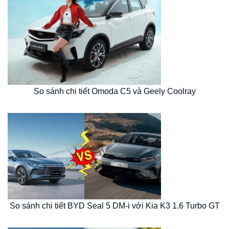
So sánh chi tiết Omoda C5 và Geely Coolray
So sánh chi tiết BYD Seal 5 DM-i với Kia K3 1.6 Turbo GT