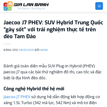
Bỏ
qua
nội
dung
Jaecoo J7 PHEV: SUV Hybrid Trung Quốc
“gây sốt” với trải nghiệm thực tế trên
đèo Tam Đảo
ĐĂNG VÀO
08/05/2025
BỞI
MINH
Đánh giá toàn diện mẫu SUV Plug-in Hybrid (PHEV)
Jaecoo J7 qua các bài thử nghiệm đô thị, cao tốc và đặc
biệt là địa hình đèo dốc.
Công nghệ Hybrid thế hệ mới
Jaecoo J7 PHEV
sử dụng hệ dẫn động kết hợp động cơ
xăng 1.5L Turbo (342 mã lực, 542 Nm) và mô-tơ điện