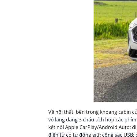
Về nội thất, bên trong khoang cabin củ
vô lăng dạng 3 chấu tích hợp các phím 
kết nối Apple CarPlay/Android Auto; đ
điện tử có tự động giữ; cổng sạc USB; 