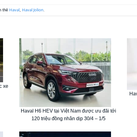
Haval
Haval Jolion
n thẻ
,
.
c xe
Hav
Haval H6 HEV tại Việt Nam được ưu đãi tới
120 triệu đồng nhân dịp 30/4 – 1/5