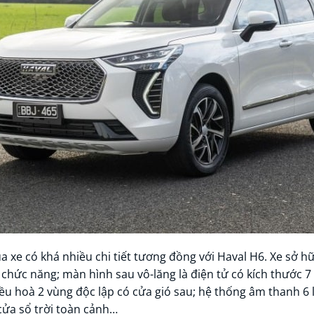
a xe có khá nhiều chi tiết tương đồng với Haval H6. Xe sở hữ
chức năng; màn hình sau vô-lăng là điện tử có kích thước 7
iều hoà 2 vùng độc lập có cửa gió sau; hệ thống âm thanh 6
cửa sổ trời toàn cảnh…