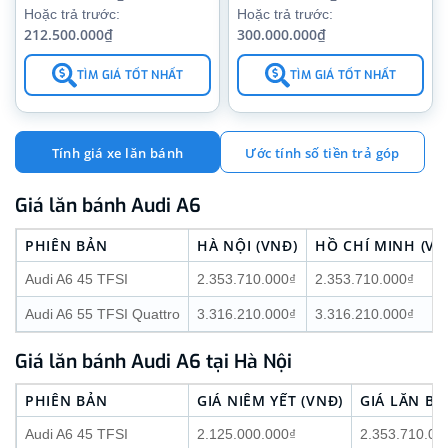
Hoặc trả trước:
Hoặc trả trước:
212.500.000₫
300.000.000₫
TÌM GIÁ TỐT NHẤT
TÌM GIÁ TỐT NHẤT
Tính giá xe lăn bánh
Ước tính số tiền trả góp
Giá lăn bánh Audi A6
PHIÊN BẢN
HÀ NỘI (VNĐ)
HỒ CHÍ MINH (VN
Audi A6 45 TFSI
2.353.710.000₫
2.353.710.000₫
Audi A6 55 TFSI Quattro
3.316.210.000₫
3.316.210.000₫
Giá lăn bánh Audi A6 tại Hà Nội
PHIÊN BẢN
GIÁ NIÊM YẾT (VNĐ)
GIÁ LĂN BÁ
Audi A6 45 TFSI
2.125.000.000₫
2.353.710.00